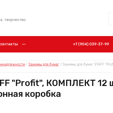
ба, творчество
+7 (904) 039-37-99
КОНТАКТЫ
•••
ринадлежности
 / 
Зажимы для бумаг
 / 
Зажимы для бумаг STAFF "Profi
 "Profit", КОМПЛЕКТ 12 шт
онная коробка